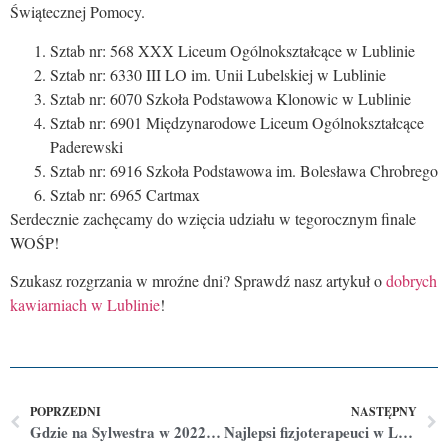
Świątecznej Pomocy.
Sztab nr: 568 XXX Liceum Ogólnokształcące w Lublinie
Sztab nr: 6330 III LO im. Unii Lubelskiej w Lublinie
Sztab nr: 6070 Szkoła Podstawowa Klonowic w Lublinie
Sztab nr: 6901 Międzynarodowe Liceum Ogólnokształcące
Paderewski
Sztab nr: 6916 Szkoła Podstawowa im. Bolesława Chrobrego
Sztab nr: 6965 Cartmax
Serdecznie zachęcamy do wzięcia udziału w tegorocznym finale
WOŚP!
Szukasz rozgrzania w mroźne dni? Sprawdź nasz artykuł o
dobrych
kawiarniach w Lublinie
!
POPRZEDNI
NASTĘPNY
Gdzie na Sylwestra w 2022? Najpopularniejsze kierunki na przywitanie Nowego Roku
Najlepsi fizjoterapeuci w Lublinie według opinii Google. Do kogo warto się wybrać?