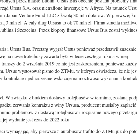
onych przez miasto Lublin. Ursus Bus obecnie posiada problemy fin
rząd Ursus S.A. oraz nietrafione inwestycje w Afryce. Na ratunek Urs
ar i Japan Venture Fund LLC z kwotą 30 mln dolarów. W pierwszej kol
ą 3 mln zł. A cały dług Ursusa to ok 70 mln zł. Firma straciła możliw
lina i Szczecina. Przez kłopoty finansowe Ursus Bus został wykluc
laris i Ursus Bus. Przetarg wygrał Ursus ponieważ przedstawił znacznie
wę na nowe trolejbusy zawarta była w lecie zeszłego roku a w niej
ej transzy do 2 września 2019 co nie jest zaskoczeniem, ponieważ każdy
inem. Ursus wystosował pismo do ZTMu, w którym oświadcza, że nie jes
 w kontrakcie i jednocześnie wskazuje na możliwość wykonania kontra
TM. W związku z brakiem dostawy trolejbusów w terminie, zostaną podj
ypadku zerwania kontraktu z winy Ursusa, producent musiałby zapłacić
omimo problemów z dostawą trolejbusów i rozpisanie nowego przetargu
na jej wydanie jest czas do 2022 roku.
trzeci wymagając, aby pierwsze 5 autobusów trafiło do ZTMu już do po