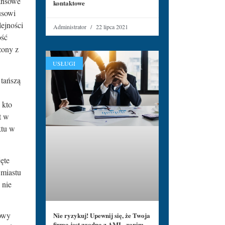
ansowe
kontaktowe
usowi
ejności
Administrator
22 lipca 2021
ość
zony z
USŁUGI
 tańszą
 kto
t w
ktu w
ęte
 miastu
 nie
łowy
Nie ryzykuj! Upewnij się, że Twoja
firma jest zgodna z AML, zanim