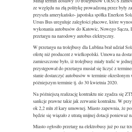
Minął termin dostawy 10 trolejbusów URSUS zamówi
ze względu na złą politykę prowadzoną przez były za
przyszła amerykańsko- japońska spółka Enerkon Sol
Ursus Bus ureguluje zaległości płacowe, które wynosz
wykonania autobusów do Katowic, Nowego Sącza, Lub
przetargu na narodowy autobus elektryczny.
W przetargu na trolejbusy dla Lublina brał udział So
ofertę niż producent z wielkopolski. Umowa na dosta
zamieszczone było, iż trolejbusy miały trafić w jedn
przystępował do przetargu musiał się liczyć z term
stanie dostarczyć autobusów w terminie określonym
późniejszym terminie tj. do 30 kwietnia 2020.
Na późniejszą realizację kontraktu nie zgadza się Z
sankcje prawne takie jak zerwanie kontraktu. W prz
ok 2,2 mln zł kary umownej. Miasto zapewnia, że p
będzie się wiązało z utratą unijnej dotacji ponieważ 
Miasto ogłosiło przetarg na elektrobusy już po raz 