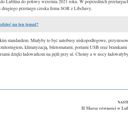
 do Lublina do połowy września 2021 roku. W poprzednich przetargach
zas drugiego przetargu czeska firma SOR z Libchavy.
dzieć na ten temat?
kim standardem. Miałyby to być autobusy niskopodłogowe, przystoso
itoringiem, klimatyzacją, biletomatami, portami USB oraz bramkami 
sami dzięki ładowarkom na pętli przy ul. Choiny a w nocy ładowałyby
NAST
II Marsz równości w Lub