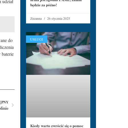
 udział
będzie za późno!
Zuzanna
26 stycznia 2025
USŁUGI
wane do
liczenia
 baterie
ĘPNY
linie
Kiedy warto zwrócić się o pomoc