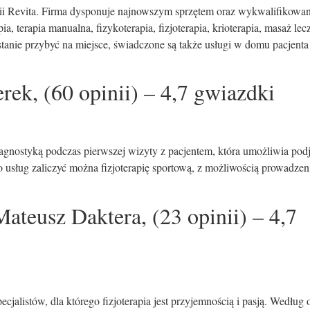
rapii Revita. Firma dysponuje najnowszym sprzętem oraz wykwalifikowa
ia, terapia manualna, fizykoterapia, fizjoterapia, krioterapia, masaż lec
 stanie przybyć na miejsce, świadczone są także usługi w domu pacjenta
erek, (60 opinii) – 4,7 gwiazdki
diagnostyką podczas pierwszej wizyty z pacjentem, która umożliwia pod
o usług zaliczyć można fizjoterapię sportową, z możliwością prowadzen
teusz Daktera, (23 opinii) – 4,7
alistów, dla którego fizjoterapia jest przyjemnością i pasją. Według o