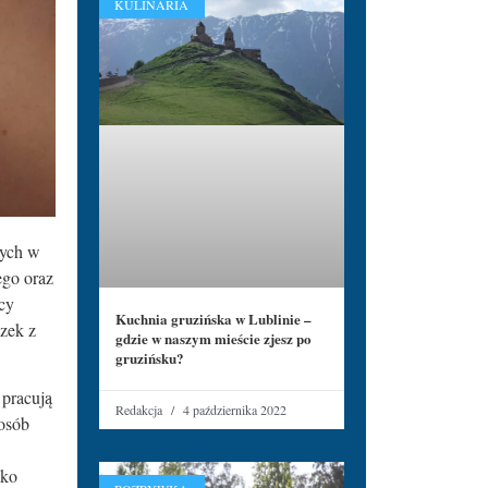
KULINARIA
cych w
ego oraz
ocy
Kuchnia gruzińska w Lublinie –
ązek z
gdzie w naszym mieście zjesz po
gruzińsku?
 pracują
Redakcja
4 października 2022
posób
oko