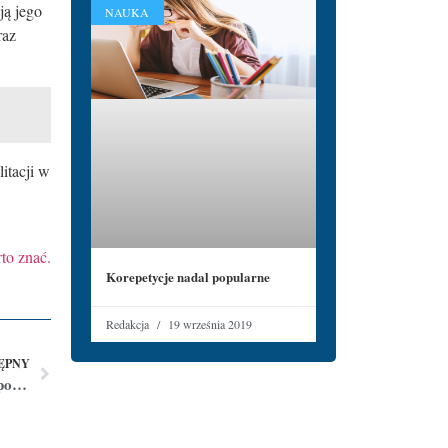
ją jego
NAUKA
raz
itacji w
to znać.
Korepetycje nadal popularne
Redakcja
19 września 2019
ĘPNY
Usługi księgowe dla lubelskich firm. Poznaj ofertę biura podatkowego BBR.