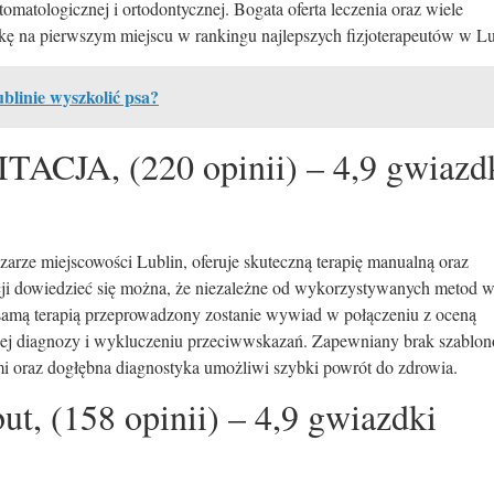
stomatologicznej i ortodontycznej. Bogata oferta leczenia oraz wiele
ę na pierwszym miejscu w rankingu najlepszych fizjoterapeutów w Lu
linie wyszkolić psa?
TACJA, (220 opinii) – 4,9 gwiazd
bszarze miejscowości Lublin, oferuje skuteczną terapię manualną oraz
tacji dowiedzieć się można, że niezależne od wykorzystywanych metod w
ed samą terapią przeprowadzony zostanie wywiad w połączeniu z oceną
nej diagnozy i wykluczeniu przeciwwskazań. Zapewniany brak szablon
mi oraz dogłębna diagnostyka umożliwi szybki powrót do zdrowia.
ut, (158 opinii) – 4,9 gwiazdki