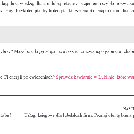
dają dużą wiedzą, dbają o dobrą relację z pacjentem i szybko rozwiązu
usług: fizykoterapia, hydroterapia, kinezyterapia, terapia manualna, o
 wybrać? Masz bóle kręgosłupa i szukasz renomowanego gabinetu rehabil
.
je Ci energii po ćwiczeniach?
Sprawdź kawiarnie w Lublinie, które war
NAST
ztabu?