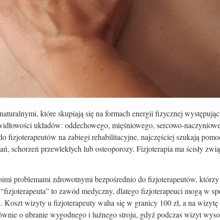
naturalnymi, które skupiają się na formach energii fizycznej występują
rawidłowości układów: oddechowego, mięśniowego, sercowo-naczyniow
do fizjoterapeutów na zabiegi rehabilitacyjne, najczęściej szukają pom
ń, schorzeń przewlekłych lub osteoporozy. Fizjoterapia ma ścisły zwi
woimi problemami zdrowotnymi bezpośrednio do fizjoterapeutów, którzy
“fizjoterapeuta” to zawód medyczny, dlatego fizjoterapeuci mogą w s
i. Koszt wizyty u fizjoterapeuty waha się w granicy 100 zł, a na wizytę
ównie o ubranie wygodnego i luźnego stroju, gdyż podczas wizyt wys