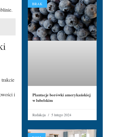
BRAK
blinie.
ki
 trakcie
owości i
Plantacje borówki amerykańskiej
w lubelskim
Redakcja
5 lutego 2024