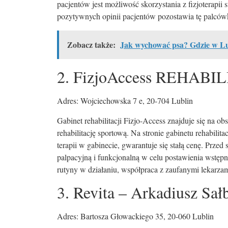
pacjentów jest możliwość skorzystania z fizjoterapii 
pozytywnych opinii pacjentów pozostawia tę palcówk
Zobacz także:
Jak wychować psa? Gdzie w Lub
2. FizjoAccess REHABILI
Adres: Wojciechowska 7 e, 20-704 Lublin
Gabinet rehabilitacji Fizjo-Access znajduje się na o
rehabilitację sportową. Na stronie gabinetu rehabili
terapii w gabinecie, gwarantuje się stałą cenę. Prz
palpacyjną i funkcjonalną w celu postawienia wstęp
rutyny w działaniu, współpraca z zaufanymi lekarza
3. Revita – Arkadiusz Sałb
Adres: Bartosza Głowackiego 35, 20-060 Lublin