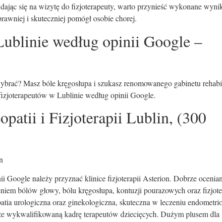
ąc się na wizytę do fizjoterapeuty, warto przynieść wykonane wyni
prawniej i skuteczniej pomógł osobie chorej.
 Lublinie według opinii Google –
 wybrać? Masz bóle kręgosłupa i szukasz renomowanego gabinetu rehabil
fizjoterapeutów w Lublinie według opinii Google.
opatii i Fizjoterapii Lublin, (300
n
i Google należy przyznać klinice fizjoterapii Asterion. Dobrze ocenian
zeniem bólów głowy, bólu kręgosłupa, kontuzji pourazowych oraz fizjote
patia urologiczna oraz ginekologiczna, skuteczna w leczeniu endometri
także wykwalifikowaną kadrę terapeutów dziecięcych. Dużym plusem dla