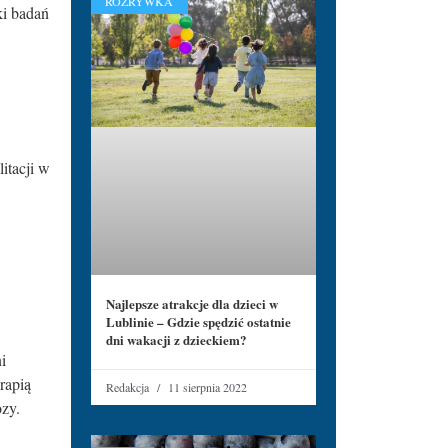
ROZRYWKA
ki badań
itacji w
Najlepsze atrakcje dla dzieci w
Lublinie – Gdzie spędzić ostatnie
dni wakacji z dzieckiem?
i
rapią
Redakcja
11 sierpnia 2022
ozy.