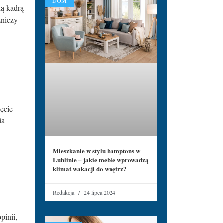
DOM
ną kadrą
zniczy
jęcie
ia
Mieszkanie w stylu hamptons w
Lublinie – jakie meble wprowadzą
klimat wakacji do wnętrz?
Redakcja
24 lipca 2024
pinii,