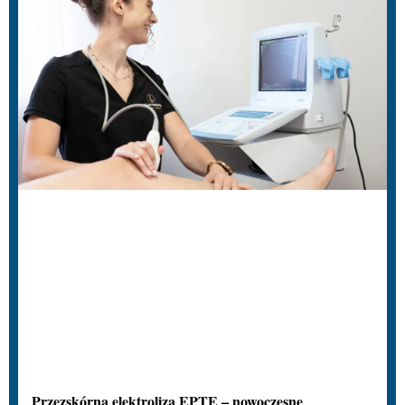
Przezskórna elektroliza EPTE – nowoczesne