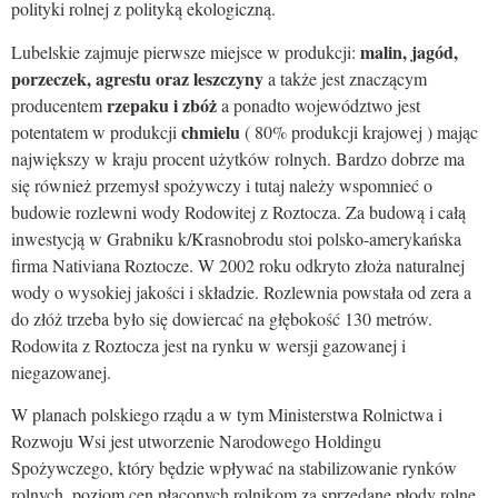
polityki rolnej z polityką ekologiczną.
malin, jagód,
Lubelskie zajmuje pierwsze miejsce w produkcji:
porzeczek, agrestu oraz leszczyny
a także jest znaczącym
rzepaku i zbóż
producentem
a ponadto województwo jest
chmielu
potentatem w produkcji
( 80% produkcji krajowej ) mając
największy w kraju procent użytków rolnych. Bardzo dobrze ma
się również przemysł spożywczy i tutaj należy wspomnieć o
budowie rozlewni wody Rodowitej z Roztocza. Za budową i całą
inwestycją w Grabniku k/Krasnobrodu stoi polsko-amerykańska
firma Nativiana Roztocze. W 2002 roku odkryto złoża naturalnej
wody o wysokiej jakości i składzie. Rozlewnia powstała od zera a
do złóż trzeba było się dowiercać na głębokość 130 metrów.
Rodowita z Roztocza jest na rynku w wersji gazowanej i
niegazowanej.
W planach polskiego rządu a w tym Ministerstwa Rolnictwa i
Rozwoju Wsi jest utworzenie Narodowego Holdingu
Spożywczego, który będzie wpływać na stabilizowanie rynków
rolnych, poziom cen płaconych rolnikom za sprzedane płody rolne,