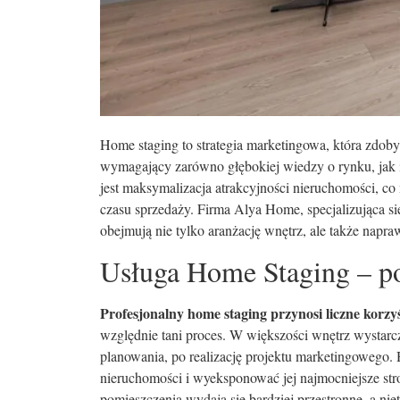
Home staging to strategia marketingowa, która zdoby
wymagający zarówno głębokiej wiedzy o rynku, jak i
jest maksymalizacja atrakcyjności nieruchomości, co
czasu sprzedaży. Firma Alya Home, specjalizująca si
obejmują nie tylko aranżację wnętrz, ale także napra
Usługa Home Staging – po
Profesjonalny home staging przynosi liczne korzy
względnie tani proces. W większości wnętrz wystarcz
planowania, po realizację projektu marketingowego
nieruchomości i wyeksponować jej najmocniejsze st
pomieszczenia wydają się bardziej przestronne, a niet