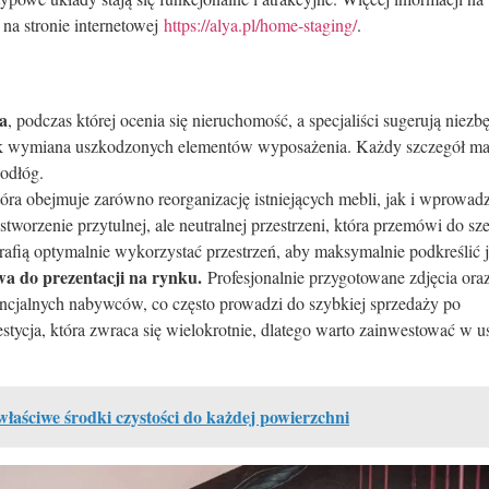
na stronie internetowej
https://alya.pl/home-staging/
.
a
, podczas której ocenia się nieruchomość, a specjaliści sugerują niezb
jak wymiana uszkodzonych elementów wyposażenia. Każdy szczegół m
odłóg.
tóra obejmuje zarówno reorganizację istniejących mebli, jak i wprowad
worzenie przytulnej, ale neutralnej przestrzeni, która przemówi do sz
afią optymalnie wykorzystać przestrzeń, aby maksymalnie podkreślić je
a do prezentacji na rynku.
Profesjonalnie przygotowane zdjęcia ora
ncjalnych nabywców, co często prowadzi do szybkiej sprzedaży po
stycja, która zwraca się wielokrotnie, dlatego warto zainwestować w u
właściwe środki czystości do każdej powierzchni