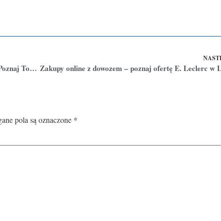
NAST
Wyniki Konkursu na Najlepszy Pub w Lublinie: Poznaj Top 10!
ne pola są oznaczone
*