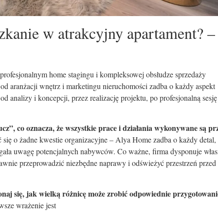
zkanie w atrakcyjny apartament? –
w profesjonalnym home stagingu i kompleksowej obsłudze sprzedaży
od aranżacji wnętrz i marketingu nieruchomości zadba o każdy aspekt
 analizy i koncepcji, przez realizację projektu, po profesjonalną sesję
cz”, co oznacza, że wszystkie prace i działania wykonywane są pr
 się o żadne kwestie organizacyjne – Alya Home zadba o każdy detal, 
ciągała uwagę potencjalnych nabywców. Co ważne, firma dysponuje wła
rawnie przeprowadzić niezbędne naprawy i odświeżyć przestrzeń przed
onaj się, jak wielką różnicę może zrobić odpowiednie przygotowani
sze wrażenie jest