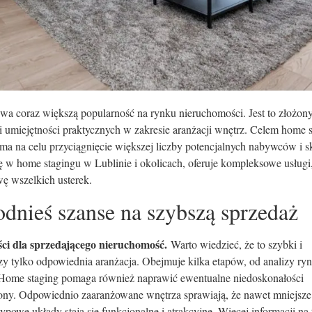
wa coraz większą popularność na rynku nieruchomości. Jest to złożony
 umiejętności praktycznych w zakresie aranżacji wnętrz. Celem home 
 ma na celu przyciągnięcie większej liczby potencjalnych nabywców i s
ę w home stagingu w Lublinie i okolicach, oferuje kompleksowe usługi,
wę wszelkich usterek.
dnieś szanse na szybszą sprzedaż
ści dla sprzedającego nieruchomość.
Warto wiedzieć, że to szybki i
y tylko odpowiednia aranżacja. Obejmuje kilka etapów, od analizy ryn
. Home staging pomaga również naprawić ewentualne niedoskonałości
rony. Odpowiednio zaaranżowane wnętrza sprawiają, że nawet mniejsze
ypowe układy stają się funkcjonalne i atrakcyjne. Więcej informacji na