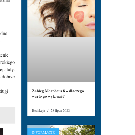
ędne
a
zenie
erokiego
j atuty.
z dobrze
Zabieg Morpheus 8 – dlaczego
sługi
warto go wykonać?
Redakcja
28 lipca 2023
INFORMACJE