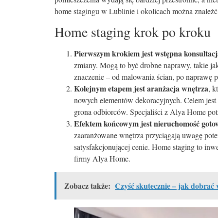
home stagingu w Lublinie i okolicach można znaleźć 
Home staging krok po kroku
Pierwszym krokiem jest wstępna konsultacj
zmiany. Mogą to być drobne naprawy, takie 
znaczenie – od malowania ścian, po naprawę p
Kolejnym etapem jest aranżacja wnętrza
, k
nowych elementów dekoracyjnych. Celem jest st
grona odbiorców. Specjaliści z Alya Home potr
Efektem końcowym jest nieruchomość gotow
zaaranżowane wnętrza przyciągają uwagę pote
satysfakcjonującej cenie. Home staging to inwe
firmy Alya Home.
Zobacz także:
Czyść skutecznie – jak dobrać 