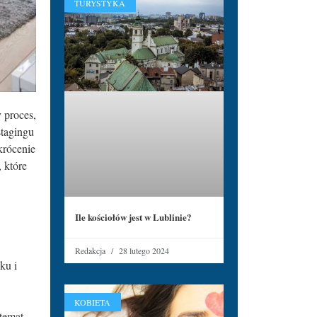
TURYSTYKA
 proces,
stagingu
krócenie
 które
Ile kościołów jest w Lublinie?
Redakcja
28 lutego 2024
ku i
KOBIETA
 temat