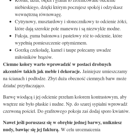
niebieskiego, dzięki którym poczujesz spokój i odzyskasz
wewnętrzną równowagę.
Cytrynowy, musztardowy i słonecznikowy to odcienie żółci,
które dają szerokie pole manewru i są niezwykle modne.
Fuksja, guma balonowa i pastelowy róż to odcienie, które
wypełnią pomieszczenie optymizmem.
Gorzką czekoladę, kamel i taupe polecamy uwadze
miłośników brązów.
Ciemne kolory warto wprowadzić w postaci drobnych
akcentów takich jak meble i dekoracje.
Jaśniejsze umieszczamy
na ścianach i podłodze. Zbyt duża obecność ciemnych barw może
działać przytłaczająco.
Barwę wiodącą i jej odcienie przełam kolorem kontrastowym, aby
wnętrze nie było płaskie i nudne. Np. do szarej sypialni wprowadź
czerwoną pościel. Do grafitowego pokoju zaś dodaj sporo kwiatów.
Nawet jeśli poruszasz się w obrębie jednej barwy, unikniesz
nudy, bawiąc się jej fakturą.
W celu urozmaicenia