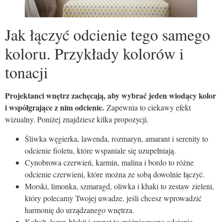
Jak łączyć odcienie tego samego
koloru. Przykłady kolorów i
tonacji
Projektanci wnętrz zachęcają, aby wybrać jeden wiodący kolor
i współgrające z nim odcienie.
Zapewnia to ciekawy efekt
wizualny. Poniżej znajdziesz kilka propozycji.
Śliwka węgierka, lawenda, rozmaryn, amarant i serenity to
odcienie fioletu, które wspaniale się uzupełniają.
Cynobrowa czerwień, karmin, malina i bordo to różne
odcienie czerwieni, które można ze sobą dowolnie łączyć.
Morski, limonka, szmaragd, oliwka i khaki to zestaw zieleni,
który polecamy Twojej uwadze, jeśli chcesz wprowadzić
harmonię do urządzanego wnętrza.
Kobalt, lazur, błękit i granat to zróżnicowane odcienie