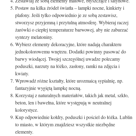
Zestawiaj ze sobą elementy matowe, błyszczące i satynowe.
Postaw na kilka źródeł światła – lampki nocne, kinkiety i
plafony. Jeśli tylko odpowiednio je ze sobą zestawisz,
stworzysz przyjemną i przytulną atmosferę. Wybieraj raczej
żarówki o ciepłej temperaturze barwowej, aby nie zaburzać
syntezy melatoniny.
Wybierz elementy dekoracyjne, które nadają charakteru
jednokolorowemu wnętrzu. Dodatki powinny pasować do
barwy wiodącej. Twojej szczególnej uwadze polecamy
poduszki, narzuty na łóżko, zasłony, ramki na zdjęcia i
kwiaty.
Wprowadź różne kształty, które urozmaicą sypialnię, np.
fantazyjnie wygiętą lampkę nocną.
Korzystaj z naturalnych materiałów, takich jak metal, szkło,
beton, len i bawełna, które występują w neutralnej
kolorystyce.
Kup odpowiednie kołdry, poduszki i pościel do łóżka. Lublin
to miasto, w którym znajdziesz wszystkie niezbędne
elementy.