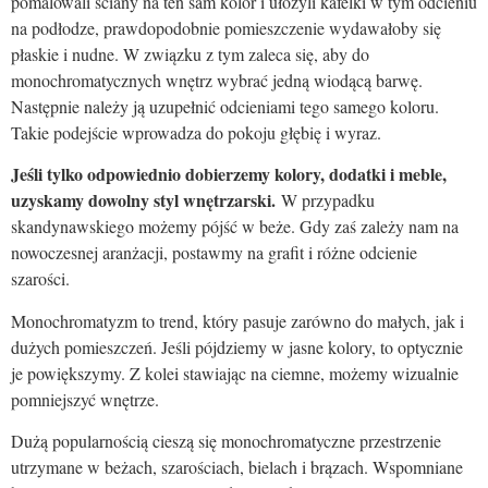
pomalowali ściany na ten sam kolor i ułożyli kafelki w tym odcieniu
na podłodze, prawdopodobnie pomieszczenie wydawałoby się
płaskie i nudne. W związku z tym zaleca się, aby do
monochromatycznych wnętrz wybrać jedną wiodącą barwę.
Następnie należy ją uzupełnić odcieniami tego samego koloru.
Takie podejście wprowadza do pokoju głębię i wyraz.
Jeśli tylko odpowiednio dobierzemy kolory, dodatki i meble,
uzyskamy dowolny styl wnętrzarski.
W przypadku
skandynawskiego możemy pójść w beże. Gdy zaś zależy nam na
nowoczesnej aranżacji, postawmy na grafit i różne odcienie
szarości.
Monochromatyzm to trend, który pasuje zarówno do małych, jak i
dużych pomieszczeń. Jeśli pójdziemy w jasne kolory, to optycznie
je powiększymy. Z kolei stawiając na ciemne, możemy wizualnie
pomniejszyć wnętrze.
Dużą popularnością cieszą się monochromatyczne przestrzenie
utrzymane w beżach, szarościach, bielach i brązach. Wspomniane