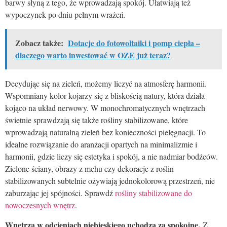
barwy słyną z tego, że wprowadzają spokój. Ułatwiają też
wypoczynek po dniu pełnym wrażeń.
Zobacz także:
Dotacje do fotowoltaiki i pomp ciepła –
dlaczego warto inwestować w OZE już teraz?
Decydując się na zieleń, możemy liczyć na atmosferę harmonii.
Wspomniany kolor kojarzy się z bliskością natury, która działa
kojąco na układ nerwowy. W monochromatycznych wnętrzach
świetnie sprawdzają się także rośliny stabilizowane, które
wprowadzają naturalną zieleń bez konieczności pielęgnacji. To
idealne rozwiązanie do aranżacji opartych na minimalizmie i
harmonii, gdzie liczy się estetyka i spokój, a nie nadmiar bodźców.
Zielone ściany, obrazy z mchu czy dekoracje z roślin
stabilizowanych subtelnie ożywiają jednokolorową przestrzeń, nie
zaburzając jej spójności. Sprawdź
rośliny stabilizowane do
nowoczesnych wnętrz
.
Wnętrza w odcieniach niebieskiego uchodzą za spokojne.
Z