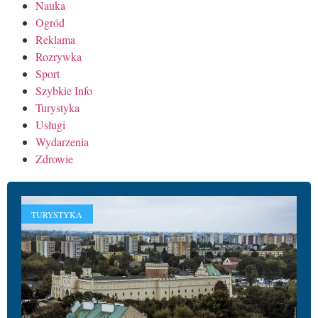
Nauka
Ogród
Reklama
Rozrywka
Sport
Szybkie Info
Turystyka
Usługi
Wydarzenia
Zdrowie
TURYSTYKA