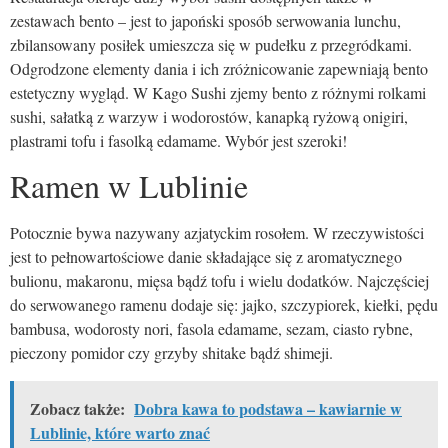
zestawach bento – jest to japoński sposób serwowania lunchu,
zbilansowany posiłek umieszcza się w pudełku z przegródkami.
Odgrodzone elementy dania i ich zróżnicowanie zapewniają bento
estetyczny wygląd. W Kago Sushi zjemy bento z różnymi rolkami
sushi, sałatką z warzyw i wodorostów, kanapką ryżową onigiri,
plastrami tofu i fasolką edamame. Wybór jest szeroki!
Ramen w Lublinie
Potocznie bywa nazywany azjatyckim rosołem. W rzeczywistości
jest to pełnowartościowe danie składające się z aromatycznego
bulionu, makaronu, mięsa bądź tofu i wielu dodatków. Najczęściej
do serwowanego ramenu dodaje się: jajko, szczypiorek, kiełki, pędu
bambusa, wodorosty nori, fasola edamame, sezam, ciasto rybne,
pieczony pomidor czy grzyby shitake bądź shimeji.
Zobacz także:
Dobra kawa to podstawa – kawiarnie w
Lublinie, które warto znać