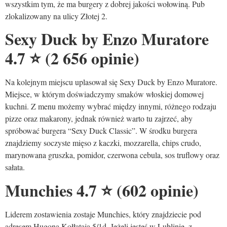
wszystkim tym, że ma burgery z dobrej jakości wołowiną. Pub
zlokalizowany na ulicy Złotej 2.
Sexy Duck by Enzo Muratore
4.7
⭐
(2 656 opinie)
Na kolejnym miejscu uplasował się Sexy Duck by Enzo Muratore.
Miejsce, w którym doświadczymy smaków włoskiej domowej
kuchni. Z menu możemy wybrać między innymi, różnego rodzaju
pizze oraz makarony, jednak również warto tu zajrzeć, aby
spróbować burgera “Sexy Duck Classic”. W środku burgera
znajdziemy soczyste mięso z kaczki, mozzarella, chips crudo,
marynowana gruszka, pomidor, czerwona cebula, sos truflowy oraz
sałata.
Munchies 4.7
⭐
(602 opinie)
Liderem zostawienia zostaje Munchies, który znajdziecie pod
adresem Hugona Kołłątaja 5/1d. Jeżeli jesteś w Lublinie, z