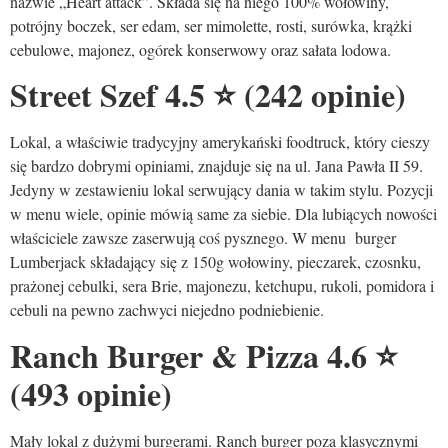
nazwie „Heart attack”. Składa się na niego 100% wołowiny,
potrójny boczek, ser edam, ser mimolette, rosti, surówka, krążki
cebulowe, majonez, ogórek konserwowy oraz sałata lodowa.
Street Szef 4.5
⭐
(242 opinie)
Lokal, a właściwie tradycyjny amerykański foodtruck, który cieszy
się bardzo dobrymi opiniami, znajduje się na ul. Jana Pawła II 59.
Jedyny w zestawieniu lokal serwujący dania w takim stylu. Pozycji
w menu wiele, opinie mówią same za siebie. Dla lubiących nowości
właściciele zawsze zaserwują coś pysznego. W menu burger
Lumberjack składający się z 150g wołowiny, pieczarek, czosnku,
prażonej cebulki, sera Brie, majonezu, ketchupu, rukoli, pomidora i
cebuli na pewno zachwyci niejedno podniebienie.
Ranch Burger & Pizza 4.6
⭐
(493 opinie)
Mały lokal z dużymi burgerami. Ranch burger poza klasycznymi