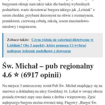
burgerami oferuje nam także takie dla bardziej wybrednych
podniebień, warto skosztować burgera takiego jak „Leśniak” z
serem cheddar, grzybami duszonymi na oliwie z rozmarynem,
pomidorem, czerwoną cebulą, rukolą, sosem musztardowo-
miodowy i majonezem.
Zobacz także:
Czym różnią się cateringi dietetyczne w
Lublinie? Oto 3 aspekty, które pomogą Ci wybrać
najlepsze jedzenie pudełkowe z dowozem
Św. Michał – pub regionalny
4.6
⭐
(6917 opinii)
Na miejscu 3 umieszczony został Pub Św. Michał znajdujący się na
starówce a dokładniej na ulicy Grodzkiej 16. Lokal w swojej ofercie
posiada również zupy oraz dania z drobiu i wieprzowiny. Zjeść
najlepszego burgera można również tutaj. Flagowy „Burger Św.