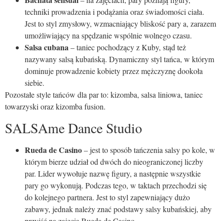
techniki prowadzenia i podążania oraz świadomości ciała.
Jest to styl zmysłowy, wzmacniający bliskość pary a, zarazem
umożliwiający na spędzanie wspólnie wolnego czasu.
Salsa cubana
– taniec pochodzący z Kuby, stąd też
nazywany salsą kubańską. Dynamiczny styl tańca, w którym
dominuje prowadzenie kobiety przez mężczyznę dookoła
siebie.
Pozostałe style tańców dla par to: kizomba, salsa liniowa, taniec
towarzyski oraz kizomba fusion.
SALSAme Dance Studio
Rueda de Casino
– jest to sposób tańczenia salsy po kole, w
którym bierze udział od dwóch do nieograniczonej liczby
par. Lider wywołuje nazwę figury, a następnie wszystkie
pary go wykonują. Podczas tego, w taktach przechodzi się
do kolejnego partnera. Jest to styl zapewniający dużo
zabawy, jednak należy znać podstawy salsy kubańskiej, aby
przyjść na zajęcia Rueda de Casino.