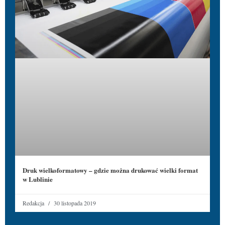
Druk wielkoformatowy – gdzie można drukować wielki format
w Lublinie
Redakcja
30 listopada 2019