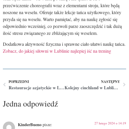
przećwiczenie choreografii wraz z elementami stroju, które będą
noszone na weselu. Oferuje także lekcje tańca użytkowego, który
przyda się na weselu. Warto pamiętać, aby na naukę zgłosić się
odpowiednio wcześniej, co pozwoli parze zaoszczędzić i tak dużą
ilość stresu związanego ze zbliżającym się weselem.
Dodatkowa aktywność fizyczna i sprawne ciało ułatwi naukę tańca.
Zobacz, do jakiej siłowni w Lublinie najlepiej iść na trening
POPRZEDNI
NASTĘPNY
Restauracje azjatyckie w Lublinie – gdzie warto wybrać się na sushi, ramen czy smażony makaron
Kolejny ciuchland w Lublinie! Tym razem w samym centrum miasta! Czy to najlepszy lumpeks w Lublinie?
Jedna odpowiedź
27 lutego 2024 o 14:19
KinderBueno
pisze: