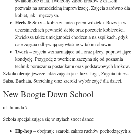
świadomość ciała. Tworzony zasób kroków z czasem
pozwala na samodzielną improwizację. Zajęcia zarówno dla
kobiet, jak i mężczyzn.
Heels & Sexy
– kobiecy taniec pełen wdzięku. Rozwija w
uczestniczkach pewność siebie oraz poczucie kobiecości.
Zwiększa także umiejętności chodzenia na szpilkach, gdyż
całe zajęcia odbywają się właśnie w takim obuwiu.
Twerk
– zajęcia wzmacniające uda oraz plecy, poprawiające
kondycję. Przygodę z twerkiem zaczyna się od poznania
technik poruszania pośladkami oraz podstawowych kroków.
Szkoła oferuje jeszcze takie zajęcia jak: Jazz, Joga, Zajęcia fitness,
Salsa, Bachata, Stretching oraz szeroki wybór zajęć dla dzieci.
New Boogie Down School
ul. Juranda 7
Szkoła specjalizująca się w stylach street dance:
Hip-hop
– obejmuje szaroki zakres ruchów pochodzących z