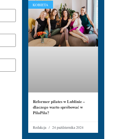
KOBIETA
Reformer pilates w Lublinie –
dlaczego warto spróbować w
PilaPila?
Redakcja
24 października 2024