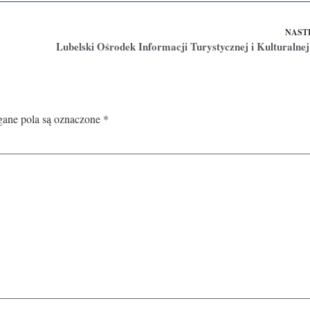
NAST
ne pola są oznaczone
*