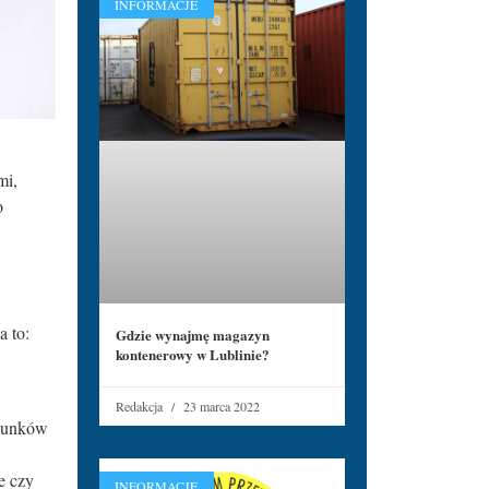
INFORMACJE
mi,
o
a to:
Gdzie wynajmę magazyn
kontenerowy w Lublinie?
Redakcja
23 marca 2022
chunków
e czy
INFORMACJE