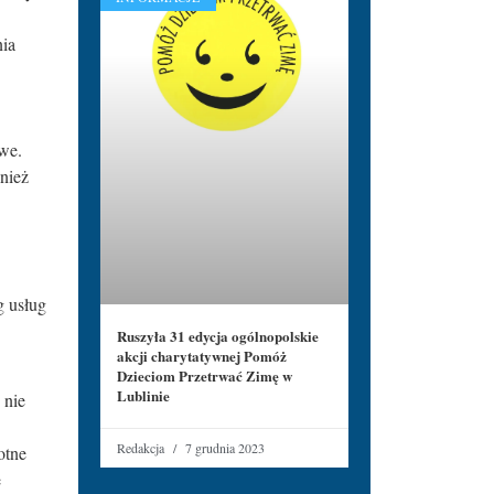
nia
owe.
nież
g usług
Ruszyła 31 edycja ogólnopolskie
akcji charytatywnej Pomóż
Dzieciom Przetrwać Zimę w
Lublinie
 nie
Redakcja
7 grudnia 2023
otne
e