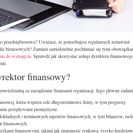
o przedsiębiorstwa? Uważasz, że potrzebujesz regularnych zestawień
liz biznesowych? Zamiast samodzielnie pochłaniać się tymi obowiązka
mu do wynajęcia
. Sprawdź jak skorzystać usługi dyrektora finansoweg
mie.
dyrektor finansowy?
powiedzialną za zarządzanie finansami organizacji. Jego główne zadani
nansowej, która wspiera cele długoterminowe firmy, w tym prognozy
anie przepływami pieniężnymi.
dokładnych i terminowych raportów finansowych, w tym bilansów, ra
ń finansowych.
ryzykami finansowymi, takimi jak zmienność rynkowa, ryzyko kredytow