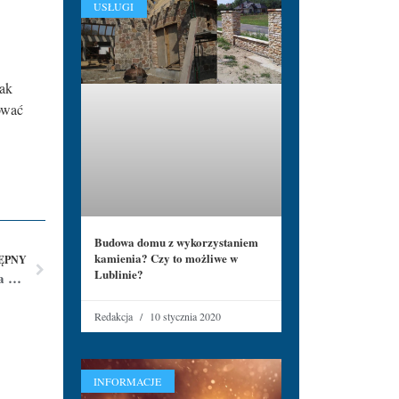
USŁUGI
jak
ować
Budowa domu z wykorzystaniem
kamienia? Czy to możliwe w
ĘPNY
Lublinie?
Tradycyjne przepisy z różnych regionów Polski na święta Bożego Narodzenia
Redakcja
10 stycznia 2020
INFORMACJE