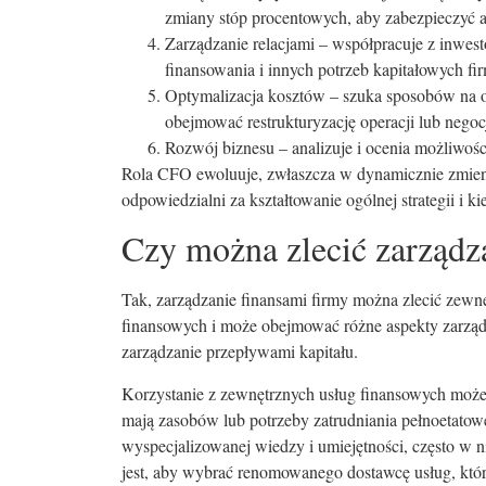
zmiany stóp procentowych, aby zabezpieczyć 
Zarządzanie relacjami – współpracuje z inwes
finansowania i innych potrzeb kapitałowych fi
Optymalizacja kosztów – szuka sposobów na o
obejmować restrukturyzację operacji lub negoc
Rozwój biznesu – analizuje i ocenia możliwości
Rola CFO ewoluuje, zwłaszcza w dynamicznie zmieni
odpowiedzialni za kształtowanie ogólnej strategii i k
Czy można zlecić zarządza
Tak, zarządzanie finansami firmy można zlecić zewnęt
finansowych i może obejmować różne aspekty zarządz
zarządzanie przepływami kapitału.
Korzystanie z zewnętrznych usług finansowych może b
mają zasobów lub potrzeby zatrudniania pełnoetatow
wyspecjalizowanej wiedzy i umiejętności, często w 
jest, aby wybrać renomowanego dostawcę usług, który