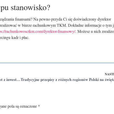
ypu stanowisko?
rządzania finansami? Na pewno przyda Ci się doświadczony dyrektor
 zrealizować w biurze rachunkowym TKM. Dokładne informacje o tym 
ps://rachunkowosctkm.com/dyrektor-finansowy/
. Możesz u nich zrealiz
rcingu kadr i płac.
NAST
Po ilu latach zwróci się fotowoltaika? Kiedy zwrot z inwestycji?
ne pola są oznaczone
*