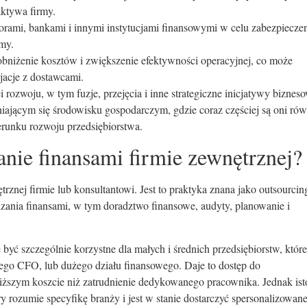
aktywa firmy.
torami, bankami i innymi instytucjami finansowymi w celu zabezpiecze
rmy.
bniżenie kosztów i zwiększenie efektywności operacyjnej, co może
jacje z dostawcami.
 rozwoju, w tym fuzje, przejęcia i inne strategiczne inicjatywy biznes
ającym się środowisku gospodarczym, gdzie coraz częściej są oni rów
ierunku rozwoju przedsiębiorstwa.
nie finansami firmie zewnętrznej?
rznej firmie lub konsultantowi. Jest to praktyka znana jako outsourcin
ania finansami, w tym doradztwo finansowe, audyty, planowanie i
yć szczególnie korzystne dla małych i średnich przedsiębiorstw, które
ego CFO, lub dużego działu finansowego. Daje to dostęp do
niższym koszcie niż zatrudnienie dedykowanego pracownika. Jednak ist
 rozumie specyfikę branży i jest w stanie dostarczyć spersonalizowan