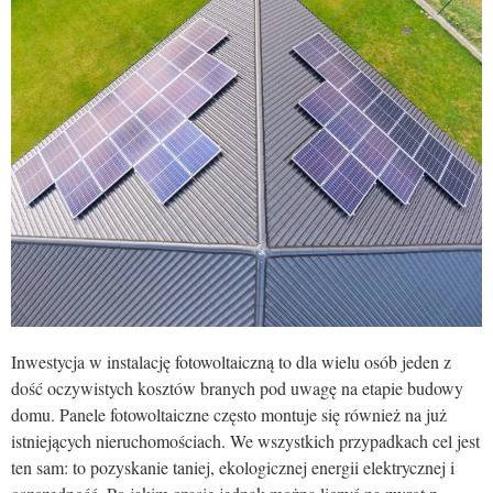
Inwestycja w instalację fotowoltaiczną to dla wielu osób jeden z
dość oczywistych kosztów branych pod uwagę na etapie budowy
domu. Panele fotowoltaiczne często montuje się również na już
istniejących nieruchomościach. We wszystkich przypadkach cel jest
ten sam: to pozyskanie taniej, ekologicznej energii elektrycznej i