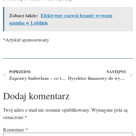
Zobacz także:
Efektywny rozwój branży wywozu
szamba w Lublinie
*Artykuł sponsorowany
POPRZEDNI
NASTĘPNY
Zaprawy budowlane – co to i jakie są rodzaje?
Dyrektor finansowy do wynajęcia – jak i kogo wbrać?
Dodaj komentarz
Twój adres e-mail nie zostanie opublikowany.
Wymagane pola są
oznaczone
*
Komentarz
*