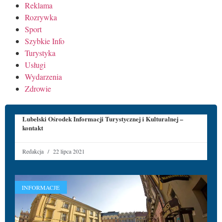
Reklama
Rozrywka
Sport
Szybkie Info
Turystyka
Usługi
Wydarzenia
Zdrowie
Lubelski Ośrodek Informacji Turystycznej i Kulturalnej –
kontakt
Redakcja
22 lipca 2021
INFORMACJE