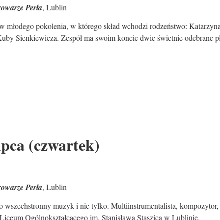
rowarze Perła
, Lublin
łów młodego pokolenia, w którego skład wchodzi rodzeństwo: Katarzyna
- Kuby Sienkiewicza. Zespół ma swoim koncie dwie świetnie odebrane p
ipca (czwartek)
rowarze Perła
, Lublin
o wszechstronny muzyk i nie tylko. Multiinstrumentalista, kompozytor,
I Liceum Ogólnokształcącego im. Stanisława Staszica w Lublinie.