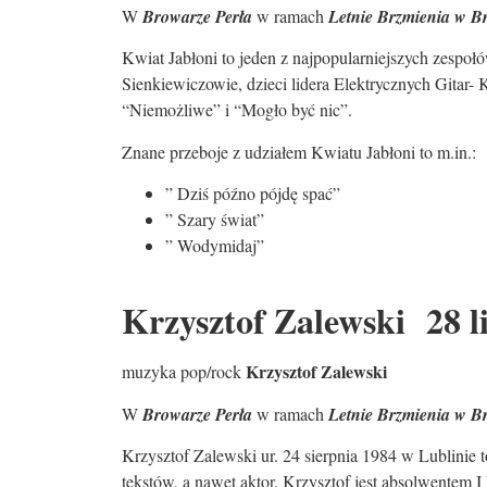
W
Browarze Perła
w ramach
Letnie Brzmienia w B
Kwiat Jabłoni to jeden z najpopularniejszych zespo
Sienkiewiczowie, dzieci lidera Elektrycznych Gitar
“Niemożliwe” i “Mogło być nic”.
Znane przeboje z udziałem Kwiatu Jabłoni to m.in.:
” Dziś późno pójdę spać”
” Szary świat”
” Wodymidaj”
Krzysztof Zalewski 28 l
Krzysztof Zalewski
muzyka pop/rock
W
Browarze Perła
w ramach
Letnie Brzmienia w B
Krzysztof Zalewski ur. 24 sierpnia 1984 w Lublinie t
tekstów, a nawet aktor. Krzysztof jest absolwentem 