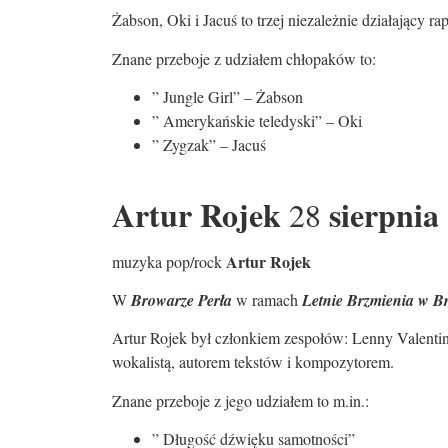
Żabson, Oki i Jacuś to trzej niezależnie działający r
Znane przeboje z udziałem chłopaków to:
” Jungle Girl” – Żabson
” Amerykańskie teledyski” – Oki
” Zygzak” – Jacuś
Artur Rojek
sierpnia 
28
Artur Rojek
muzyka pop/rock
W
Browarze Perła
w ramach
Letnie Brzmienia w B
Artur Rojek był członkiem zespołów: Lenny Valenti
wokalistą, autorem tekstów i kompozytorem.
Znane przeboje z jego udziałem to m.in.:
” Długość dźwięku samotności”