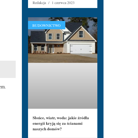
Redakcja
1 czerwca 2023
BUDOWNICTWO
rem.
Słońce, wiatr, woda: jakie źródła
energii kryją się za ścianami
naszych domów?