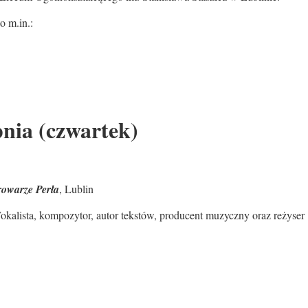
o m.in.:
pnia (czwartek)
rowarze Perła
, Lublin
okalista, kompozytor, autor tekstów, producent muzyczny oraz reżyser