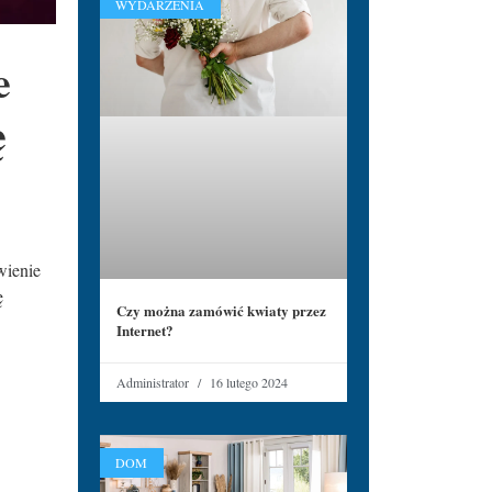
WYDARZENIA
e
ę
wienie
ę
Czy można zamówić kwiaty przez
Internet?
Administrator
16 lutego 2024
DOM