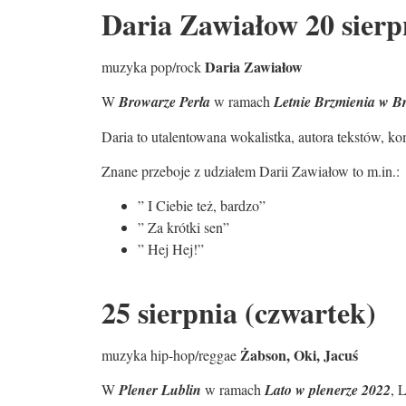
Daria Zawiałow 20 sierp
Daria Zawiałow
muzyka pop/rock
W
Browarze Perła
w ramach
Letnie Brzmienia w B
Daria to utalentowana wokalistka, autora tekstów, 
Znane przeboje z udziałem Darii Zawiałow to m.in.:
” I Ciebie też, bardzo”
” Za krótki sen”
” Hej Hej!”
25 sierpnia (czwartek)
Żabson, Oki, Jacuś
muzyka hip-hop/reggae
W
Plener Lublin
w ramach
Lato w plenerze 2022
, 