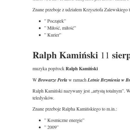
Znane przeboje z udziałem Krzysztofa Zalewskiego t
” Początek”
” Miłość, miłość”
” Kurier”
Ralph Kamiński
sier
11
Ralph Kamiński
muzyka pop/rock
W
Browarze Perła
w ramach
Letnie Brzmienia w B
Ralph Kamiński nazywany jest „artystą totalnym”. W
teledysków.
Znane przeboje Ralpha Kamińskiego to m.in.:
” Kosmiczne energie”
” 2009”