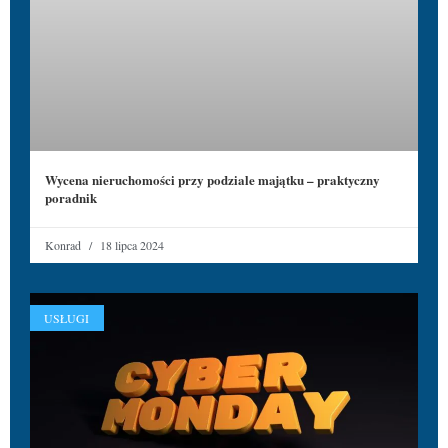
Wycena nieruchomości przy podziale majątku – praktyczny
poradnik
Konrad
18 lipca 2024
USŁUGI