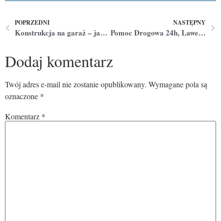
POPRZEDNI
NASTĘPNY
Konstrukcja na garaż – jaką wybrać dla optymalnej funkcjonalności?
Pomoc Drogowa 24h, Laweta, Holowanie – Profesjonalna Obsługa na Drogach Powiatu Lubelskiego
Dodaj komentarz
Twój adres e-mail nie zostanie opublikowany.
Wymagane pola są
oznaczone
*
Komentarz
*