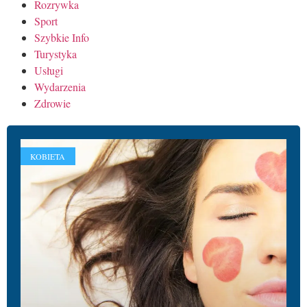
Rozrywka
Sport
Szybkie Info
Turystyka
Usługi
Wydarzenia
Zdrowie
KOBIETA