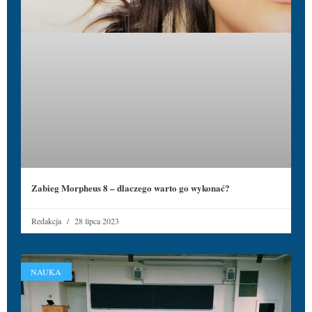
Zabieg Morpheus 8 – dlaczego warto go wykonać?
Redakcja
28 lipca 2023
NAUKA