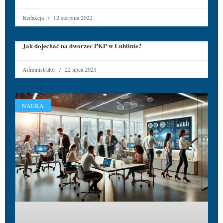
Redakcja
12 sierpnia 2022
Jak dojechać na dworzec PKP w Lublinie?
Administrator
22 lipca 2021
NAUKA