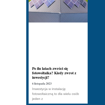
Po ilu latach zwróci się
fotowoltaika? Kiedy zwrot z
inwestycji?
6 listopada 2023
Inwestycja w instalację
fotowoltaiczną to dla wielu osób
jeden z