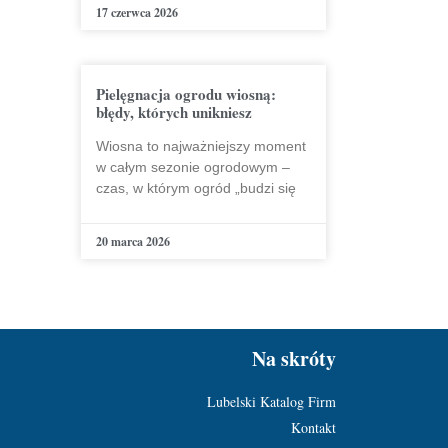
17 czerwca 2026
Pielęgnacja ogrodu wiosną:
błędy, których unikniesz
Wiosna to najważniejszy moment
w całym sezonie ogrodowym –
czas, w którym ogród „budzi się
20 marca 2026
Na skróty
Lubelski Katalog Firm
Kontakt