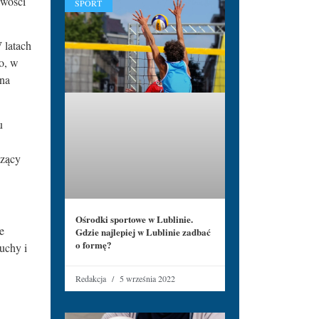
iwości
SPORT
 latach
o, w
 na
u
czący
Ośrodki sportowe w Lublinie.
e
Gdzie najlepiej w Lublinie zadbać
o formę?
uchy i
Redakcja
5 września 2022