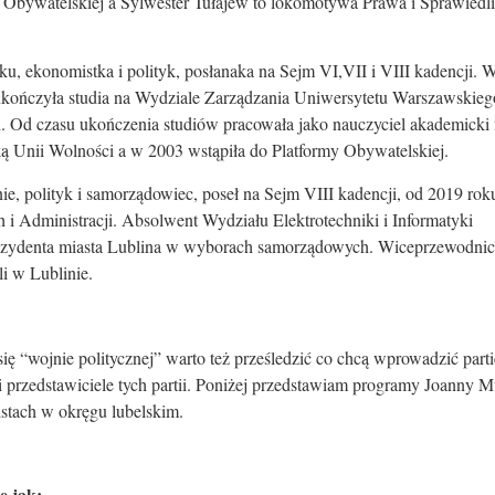
i Obywatelskiej a Sylwester Tułajew to lokomotywa Prawa i Sprawiedl
, ekonomistka i polityk, posłanaka na Sejm VI,VII i VIII kadencji. W
 ukończyła studia na Wydziale Zarządzania Uniwersytetu Warszawskieg
. Od czasu ukończenia studiów pracowała jako nauczyciel akademicki
ką Unii Wolności a w 2003 wstąpiła do Platformy Obywatelskiej.
ie, polityk i samorządowiec, poseł na Sejm VIII kadencji, od 2019 rok
i Administracji. Absolwent Wydziału Elektrotechniki i Informatyki
prezydenta miasta Lublina w wyborach samorządowych. Wiceprzewodni
i w Lublinie.
ę “wojnie politycznej” warto też prześledzić co chcą wprowadzić parti
owi przedstawiciele tych partii. Poniżej przedstawiam programy Joanny M
istach w okręgu lubelskim.
e jak: