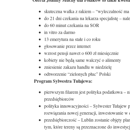
skuteczna walka z rakiem – “wyleczalność ma 
do 21 dni czekania na lekarza specjalistę – na
do 60 minut czekania na SOR
in vitro za darmo
13 emerytura na stałe i co roku
głosowanie przez internet
wzrost pensji nawet o 600 zł miesięcznie
kobiety nie będą same walczyć o alimenty
zniesienie zakazu handlu w niedzielę
odtworzenie “zielonych płuc” Polski
Program Sylwestra Tułajewa:
pierwszym filarem jest polityka podatkowa – 
przedsiębiorców
polityka innowacyjności – Sylwester Tułajew p
rozwiązania nowej generacji, inwestowanie w 
przedsiębiorczość – Lublin zostanie objęty pl
tym, które tereny są przeznaczone do inwestycj