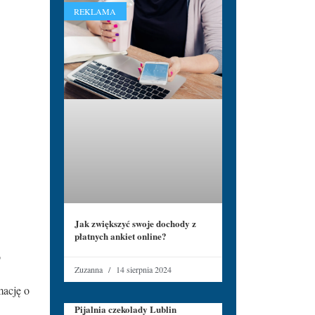
REKLAMA
Jak zwiększyć swoje dochody z
płatnych ankiet online?
o
Zuzanna
14 sierpnia 2024
mację o
Pijalnia czekolady Lublin