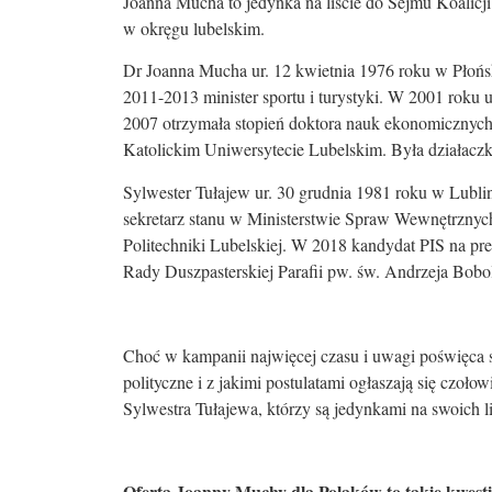
Joanna Mucha to jedynka na liście do Sejmu Koalicj
w okręgu lubelskim.
Dr Joanna Mucha ur. 12 kwietnia 1976 roku w Płońsku
2011-2013 minister sportu i turystyki. W 2001 roku
2007 otrzymała stopień doktora nauk ekonomicznych
Katolickim Uniwersytecie Lubelskim. Była działacz
Sylwester Tułajew ur. 30 grudnia 1981 roku w Lublin
sekretarz stanu w Ministerstwie Spraw Wewnętrznych 
Politechniki Lubelskiej. W 2018 kandydat PIS na 
Rady Duszpasterskiej Parafii pw. św. Andrzeja Bobol
Choć w kampanii najwięcej czasu i uwagi poświęca si
polityczne i z jakimi postulatami ogłaszają się czoł
Sylwestra Tułajewa, którzy są jedynkami na swoich l
Oferta Joanny Muchy dla Polaków to takie kwesti