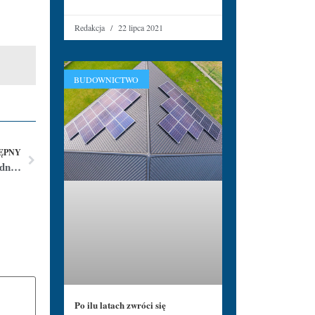
Redakcja
22 lipca 2021
BUDOWNICTWO
ĘPNY
Programy wsparcia dla przedsiębiorców z Polski Wschodniej
Po ilu latach zwróci się