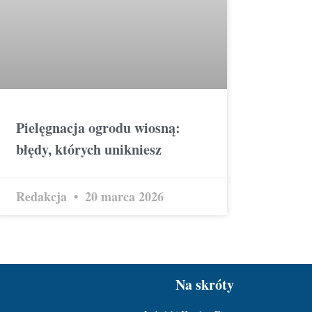
Pielęgnacja ogrodu wiosną:
błędy, których unikniesz
Redakcja
20 marca 2026
Na skróty