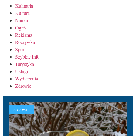
Kulinaria
Kultura
Nauka
Ogród
Reklama
Rozrywka
Sport
Szybkie Info
Turystyka
Usługi
Wydarzenia
Zdrowie
ZDROWIE