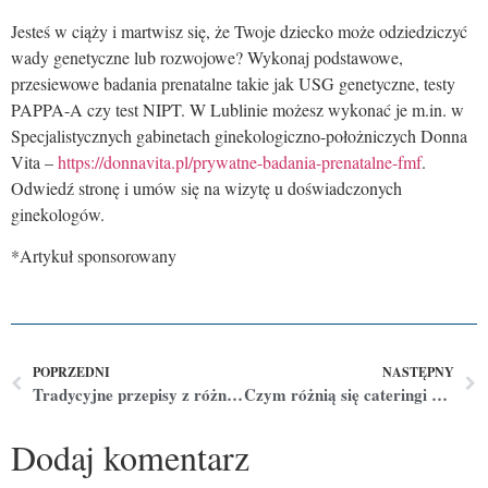
Jesteś w ciąży i martwisz się, że Twoje dziecko może odziedziczyć
wady genetyczne lub rozwojowe? Wykonaj podstawowe,
przesiewowe badania prenatalne takie jak USG genetyczne, testy
PAPPA-A czy test NIPT. W Lublinie możesz wykonać je m.in. w
Specjalistycznych gabinetach ginekologiczno-położniczych Donna
Vita –
https://donnavita.pl/prywatne-badania-prenatalne-fmf
.
Odwiedź stronę i umów się na wizytę u doświadczonych
ginekologów.
*Artykuł sponsorowany
POPRZEDNI
NASTĘPNY
Tradycyjne przepisy z różnych regionów Polski na święta Bożego Narodzenia
Czym różnią się cateringi dietetyczne w Lublinie? Oto 3 aspekty, które pomogą Ci wybrać najlepsze jedzenie pudełkowe z dowozem
Dodaj komentarz