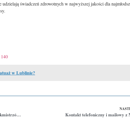
re udzielają świadczeń zdrowotnych w najwyższej jakości dla najmłodsz
sy.
 140
tatuaż w Lublinie?
NAST
Wakacyjne festiwale w Lublinie – Carnaval Sztukmistrzów i Jarmark Jagielloński
Kontakt telefoniczny i mailowy 