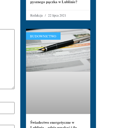
pysznego pączka w Lublinie?
Redakcja
22 lipca 2021
BUDOWNICTWO
Świadectwo energetyczne w
Lublinie – gdzie uzyskać i ile