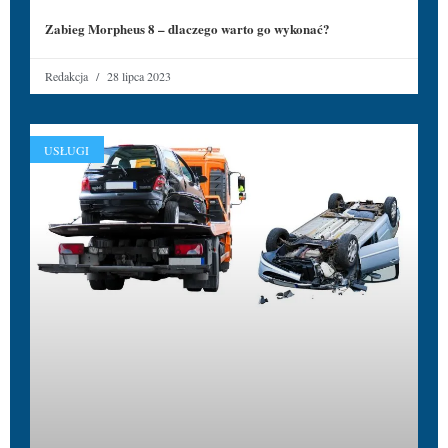
Zabieg Morpheus 8 – dlaczego warto go wykonać?
Redakcja
28 lipca 2023
USŁUGI