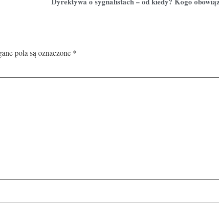
Dyrektywa o sygnalistach – od kiedy? Kogo obowią
ne pola są oznaczone
*