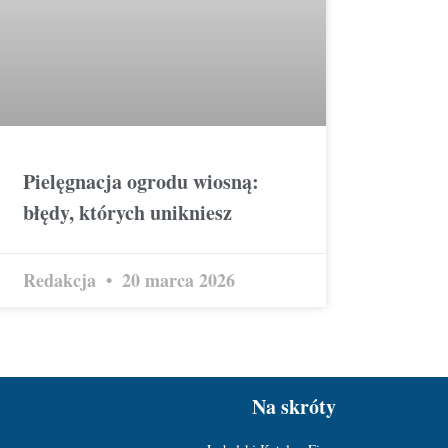
Pielęgnacja ogrodu wiosną:
błędy, których unikniesz
Redakcja
20 marca 2026
Na skróty