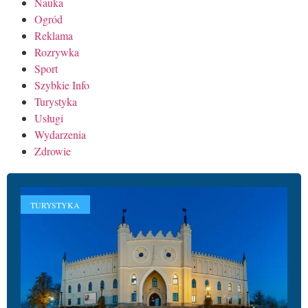
Nauka
Ogród
Reklama
Rozrywka
Sport
Szybkie Info
Turystyka
Usługi
Wydarzenia
Zdrowie
TURYSTYKA