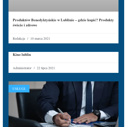
Produktów Benedyktyńskie w Lublinie – gdzie kupić? Produkty
świeże i zdrowe
Redakcja
10 marca 2021
Kino lublin
Administrator
22 lipca 2021
USŁUGI