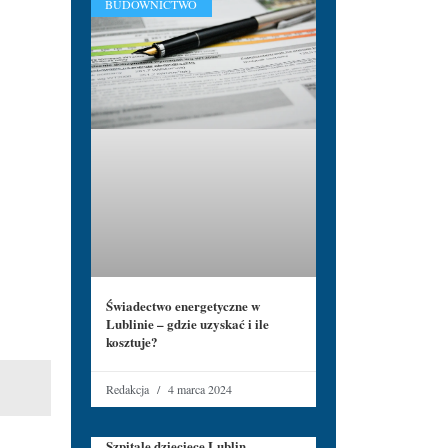
BUDOWNICTWO
Świadectwo energetyczne w
Lublinie – gdzie uzyskać i ile
kosztuje?
Redakcja
4 marca 2024
Szpitale dziecięce Lublin