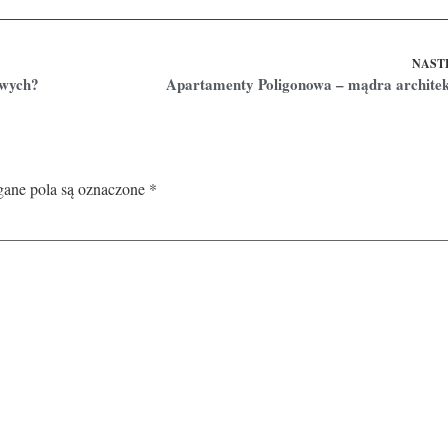
NAST
owych?
Apartamenty Poligonowa – mądra archite
ne pola są oznaczone
*