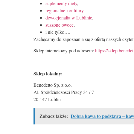
suplementy diety
,
regionalne konfitury
,
dewocjonalia w Lublinie
,
suszone owoce
,
i nie tylko….
Zachęcamy do zapoznania się z ofertą naszych czyte
Sklep internetowy pod adresem:
https://sklep.benedet
Sklep lokalny:
Benedetto Sp. z o.o.
Al. Spółdzielczości Pracy 34 / 7
20-147 Lublin
Zobacz także:
Dobra kawa to podstawa – kawi