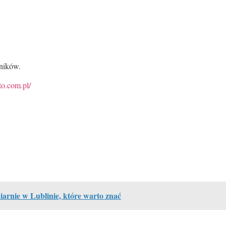
lników.
to.com.pl/
arnie w Lublinie, które warto znać