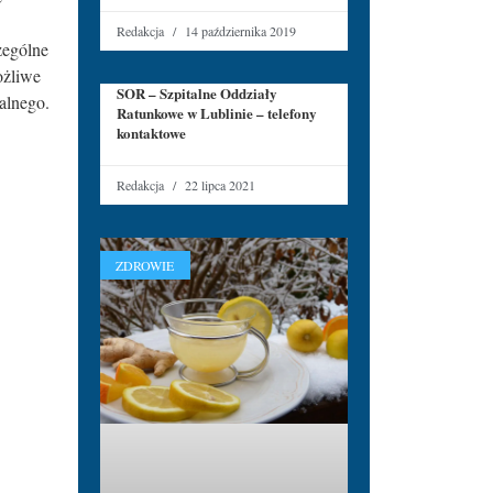
Redakcja
14 października 2019
zególne
ożliwe
SOR – Szpitalne Oddziały
ralnego.
Ratunkowe w Lublinie – telefony
kontaktowe
Redakcja
22 lipca 2021
ZDROWIE