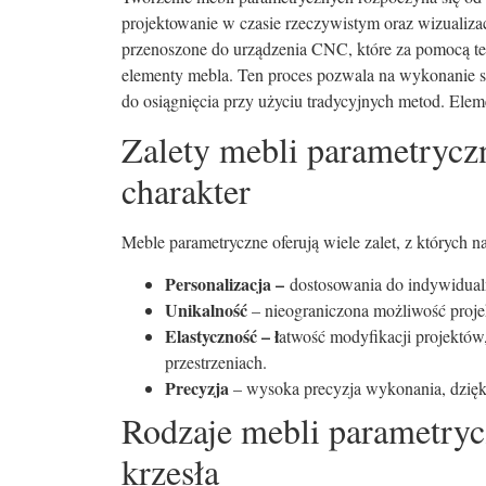
projektowanie w czasie rzeczywistym oraz wizualizac
przenoszone do urządzenia CNC, które za pomocą tec
elementy mebla. Ten proces pozwala na wykonanie s
do osiągnięcia przy użyciu tradycyjnych metod. Elem
Zalety mebli parametrycz
charakter
Meble parametryczne oferują wiele zalet, z których na
Personalizacja –
dostosowania do indywidualn
Unikalność
– nieograniczona możliwość proj
Elastyczność – ł
atwość modyfikacji projektów,
przestrzeniach.
Precyzja
– wysoka precyzja wykonania, dzię
Rodzaje mebli parametryc
krzesła