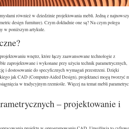
mysłami również w dziedzinie projektowania mebli. Jedną z najnowsz
ametric design furniture). Czym dokładnie one są? Na czym polega
my w poniższym artykule.
czne?
projektowaniu wnętrz, które łączy zaawansowane technologie z
le zaprojektowane i wykonane przy użyciu technik parametrycznych,
cję i dostosowanie do specyficznych wymagań przestrzeni. Dzięki
akiego jak CAD (Computer-Aided Design), projektanci mogą tworzyć 
osiągnięcia w tradycyjnym rzemiośle. Więcej na temat mebli parametry
arametrycznych – projektowanie i
d opracowania projektu w oprogramowaniu CAD. Umożliwia to cyfrow