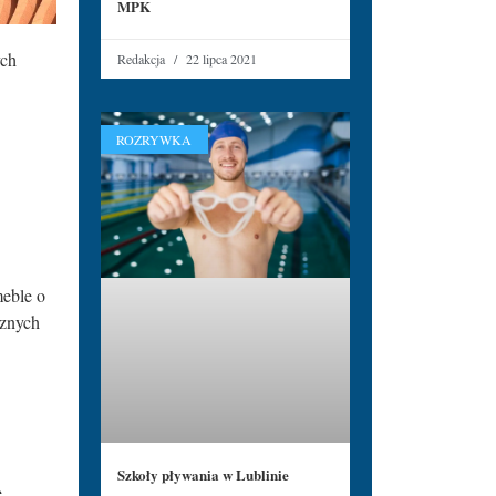
MPK
ych
Redakcja
22 lipca 2021
ROZRYWKA
meble o
cznych
Szkoły pływania w Lublinie
e