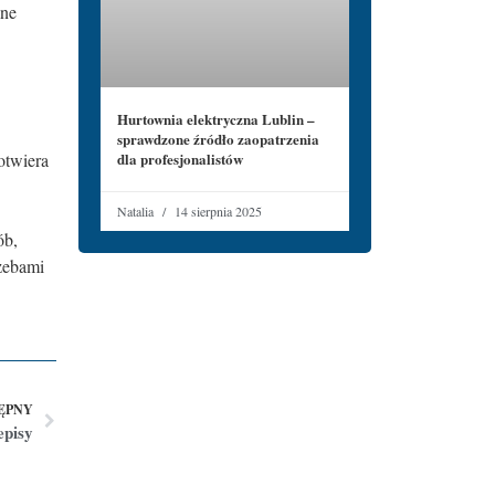
lne
Hurtownia elektryczna Lublin –
sprawdzone źródło zaopatrzenia
otwiera
dla profesjonalistów
Natalia
14 sierpnia 2025
ób,
rzebami
ĘPNY
episy