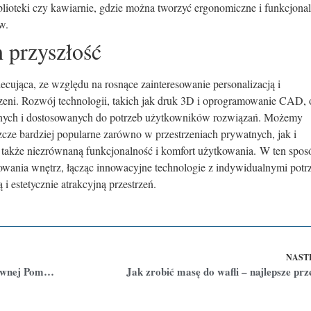
iblioteki czy kawiarnie, gdzie można tworzyć ergonomiczne i funkcjona
w.
 przyszłość
ecująca, ze względu na rosnące zainteresowanie personalizacją i
zeni. Rozwój technologii, takich jak druk 3D i oprogramowanie CAD, 
żonych i dostosowanych do potrzeb użytkowników rozwiązań. Możemy
szcze bardziej popularne zarówno w przestrzeniach prywatnych, jak i
le także niezrównaną funkcjonalność i komfort użytkowania. W ten spos
towania wnętrz, łącząc innowacyjne technologie z indywidualnymi pot
 estetycznie atrakcyjną przestrzeń.
NAST
Ruszyła 31 edycja ogólnopolskie akcji charytatywnej Pomóż Dzieciom Przetrwać Zimę w Lublinie
Jak zrobić masę do wafli – najlepsze prz