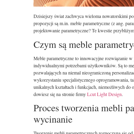
Dzisiejszy świat zachwyca wieloma nowatorskimi po
propozycji są m.in. meble parametryczne (z ang. par
projektowanie parametryczne? Te kwestie przybliży
Czym są meble parametry
Meble parametryczne to innowacyjne rozwiązanie w 
indywidualnymi potrzebami użytkowników. Są to meb
pozwalających na niemal nieograniczoną personaliza
wykorzystaniu specjalistycznego oprogramowania, t
unikalnych kształtach i funkcjach, niemożliwych do 
dowiesz się na stronie firmy
Lcut Light Design
.
Proces tworzenia mebli p
wycinanie
Tworzenie mebli parametrycznych rozpoczyna się o