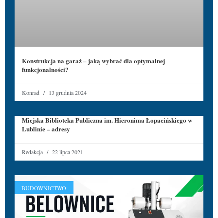
Konstrukcja na garaż – jaką wybrać dla optymalnej
funkcjonalności?
Konrad
13 grudnia 2024
Miejska Biblioteka Publiczna im. Hieronima Łopacińskiego w
Lublinie – adresy
Redakcja
22 lipca 2021
BUDOWNICTWO