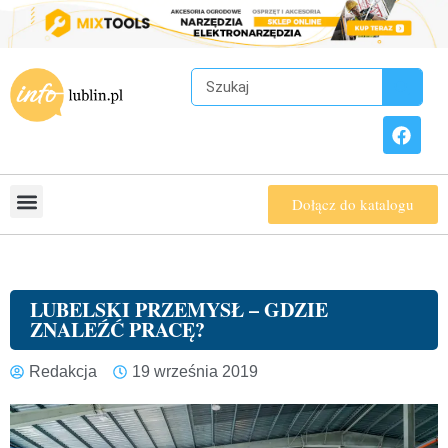
Dołącz do katalogu
LUBELSKI PRZEMYSŁ – GDZIE
ZNALEŹĆ PRACĘ?
Redakcja
19 września 2019