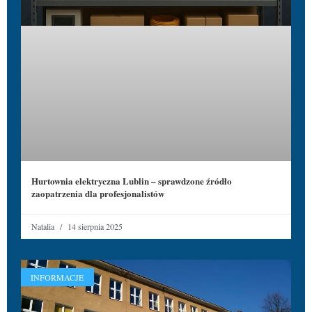
Hurtownia elektryczna Lublin – sprawdzone źródło
zaopatrzenia dla profesjonalistów
Natalia
14 sierpnia 2025
INFORMACJE