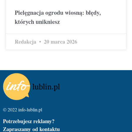
Pielęgnacja ogrodu wiosną: błędy,
których unikniesz
Redakcja
20 marca 2026
© 2022 info-lublin.pl
Potrzebujesz reklamy?
Zapraszamy od kontaktu