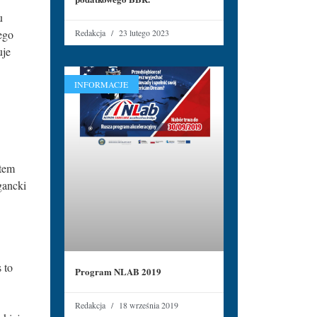
u
Redakcja
23 lutego 2023
ego
uje
INFORMACJE
otem
gancki
 to
Program NLAB 2019
Redakcja
18 września 2019