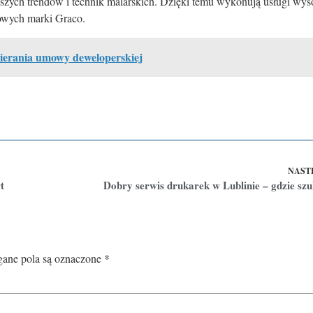
szych trendów i technik malarskich. Dzięki temu wykonują usługi wys
kowych marki Graco.
wierania umowy deweloperskiej
NAST
t
Dobry serwis drukarek w Lublinie – gdzie sz
ne pola są oznaczone
*