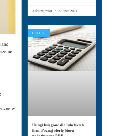
Administrator
22 lipca 2021
USŁUGI
mianę
rzenie
ż
teczne w
Usługi księgowe dla lubelskich
firm. Poznaj ofertę biura
podatkowego BBR.