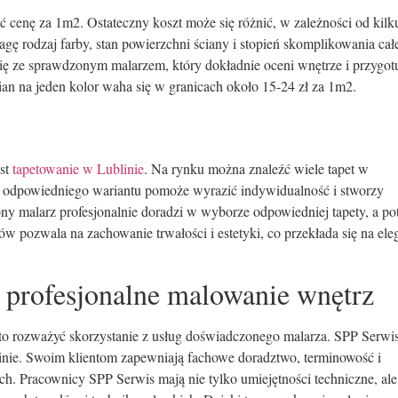
ć cenę za 1m2. Ostateczny koszt może się różnić, w zależności od kilk
gę rodzaj farby, stan powierzchni ściany i stopień skomplikowania cał
się ze sprawdzonym malarzem, który dokładnie oceni wnętrze i przygot
an na jeden kolor waha się w granicach około 15-24 zł za 1m2.
est
tapetowanie w Lublinie
. Na rynku można znaleźć wiele tapet w
r odpowiedniego wariantu pomoże wyrazić indywidualność i stworzy
y malarz profesjonalnie doradzi w wyborze odpowiedniej tapety, a p
ów pozwala na zachowanie trwałości i estetyki, co przekłada się na ele
– profesjonalne malowanie wnętrz
 rozważyć skorzystanie z usług doświadczonego malarza. SPP Serwis
blinie. Swoim klientom zapewniają fachowe doradztwo, terminowość i
 Pracownicy SPP Serwis mają nie tylko umiejętności techniczne, ale