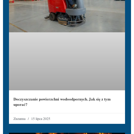
Doczyszczanie powierzchni wodoodpornych. Jak się z tym
uporać?
Zuzanna
15 lipca 2025