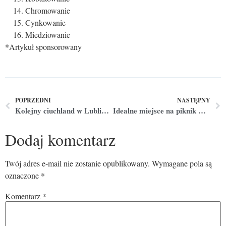
Chromowanie
Cynkowanie
Miedziowanie
*Artykuł sponsorowany
POPRZEDNI
NASTĘPNY
Kolejny ciuchland w Lublinie! Tym razem w samym centrum miasta! Czy to najlepszy lumpeks w Lublinie?
Idealne miejsce na piknik w Lublinie? — Tereny zielone dla miłośników natury
Dodaj komentarz
Twój adres e-mail nie zostanie opublikowany.
Wymagane pola są
oznaczone
*
Komentarz
*