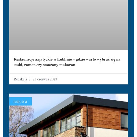
Restauracje azjatyckie w Lublinie – gdzie warto wybrać się na
sushi, ramen czy smażony makaron
Redakcja
23 czerwca 2023
USŁUGI