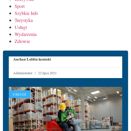
Sport
Szybkie Info
Turystyka
Usługi
Wydarzenia
Zdrowie
Auchan Lublin kontakt
Administrator
22 lipca 2021
USŁUGI