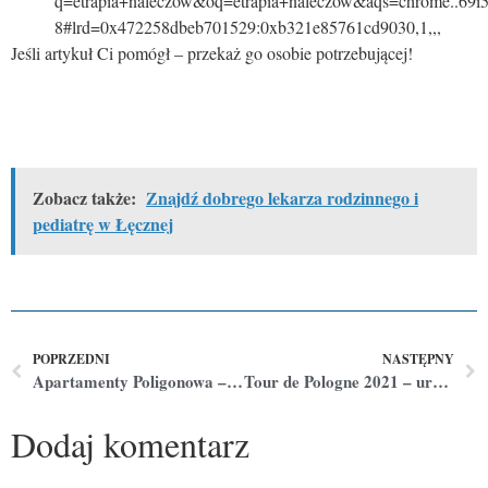
q=etrapia+naleczow&oq=etrapia+naleczow&aqs=chrome..69i
8#lrd=0x472258dbeb701529:0xb321e85761cd9030,1,,,
Jeśli artykuł Ci pomógł – przekaż go osobie potrzebującej!
Zobacz także:
Znajdź dobrego lekarza rodzinnego i
pediatrę w Łęcznej
POPRZEDNI
NASTĘPNY
Apartamenty Poligonowa – mądra architektura
Tour de Pologne 2021 – uroczysty start w Lublinie
Dodaj komentarz