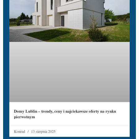
Domy Lublin – trendy, ceny i najciekawsze oferty na rynku
pierwotnym
Konrad
13 sierpnia 2025