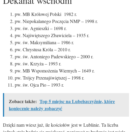
Dekanat wschodni
pw. MB Królowej Polski 1982 r.
pw. Niepokalanego Poczęcia NMP – 1998 r.
pw. św. Agnieszki – 1698 r.
pw. Najświętszego Zbawiciela – 1935 r.
pw. św. Maksymiliana – 1986 r.
pw. Chrystusa Króla – 2010 r.
pw. św. Antoniego Padewskiego – 2000 r.
pw. św. Krzyża – 1993 r.
pw. MB Wspomożenia Wiernych – 1649 r.
pw. Trójcy Przenajświętszej – 1998 r.
pw. św. Ojca Pio – 1993 r.
Zobacz także:
Top 5 miejsc na Lubelszczyźnie, które
koniecznie należy zobaczyć
Dzięki nam wiesz już, ile kościołów jest w Lublinie. Ta liczba
jednak stale będzie się zwiększać, ponieważ w budowie jest wiele