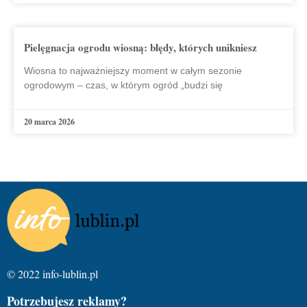
Pielęgnacja ogrodu wiosną: błędy, których unikniesz
Wiosna to najważniejszy moment w całym sezonie
ogrodowym – czas, w którym ogród „budzi się
20 marca 2026
© 2022 info-lublin.pl
Potrzebujesz reklamy?