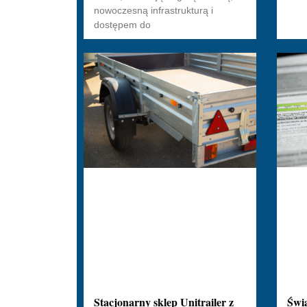
nowoczesną infrastrukturą i
dostępem do
Świ
Stacjonarny sklep Unitrailer z