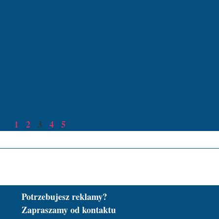
1
2
3
4
5
Potrzebujesz reklamy?
Zapraszamy od kontaktu