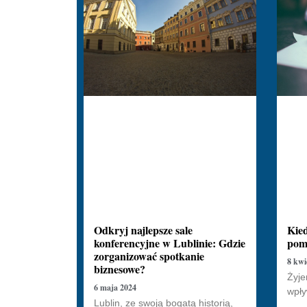
Odkryj najlepsze sale
Kied
konferencyjne w Lublinie: Gdzie
pomo
zorganizować spotkanie
8 kwi
biznesowe?
Żyje
6 maja 2024
wpły
Lublin, ze swoją bogatą historią,