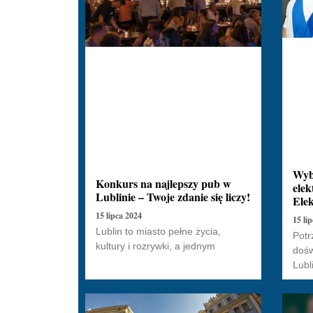
Wyb
Konkurs na najlepszy pub w
elek
Lublinie – Twoje zdanie się liczy!
Elek
15 lipca 2024
15 li
Lublin to miasto pełne życia,
Potr
kultury i rozrywki, a jednym
dośw
Lubl