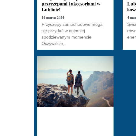
Lubl
przyczepami i akcesoriami w
kosz
Lublinie!
4 mar
14 marca 2024
Świa
Przyczepy samochodowe mogą
równ
się przydać w najmniej
ener
spodziewanym momencie.
Oczywiście,